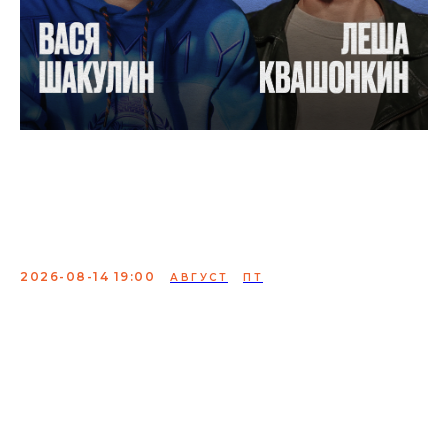
Стендап концерт. Вася
Шакулин и Леша
Квашонкин
2026-08-14 19:00
АВГУСТ
ПТ
Лёша Квашонкин — участник Stand-Up Club #1, комик
проектов «Разгоны», «Самый умный комик» и «Практика
заговора». Вася Шакулин — автор шоу "Элементарно,
Вася" и "Рейтинг всего", участник шоу «Разгоны»,
«Практика заговора» и других популярных комедийных
проектов.
Сбор:
18:00