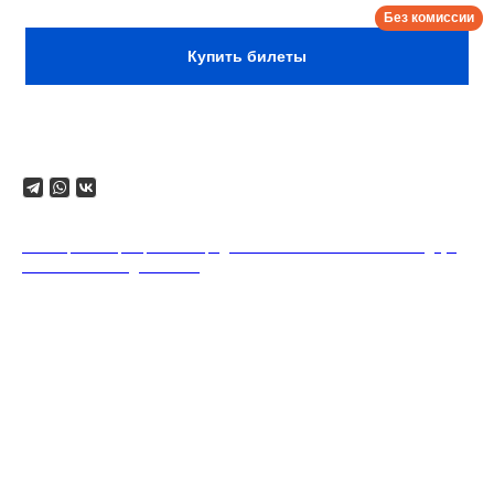
Купить билеты
Поделиться
18+. Формат мероприятий предполагает минимальный заказ двух
напитков на каждого гостя.