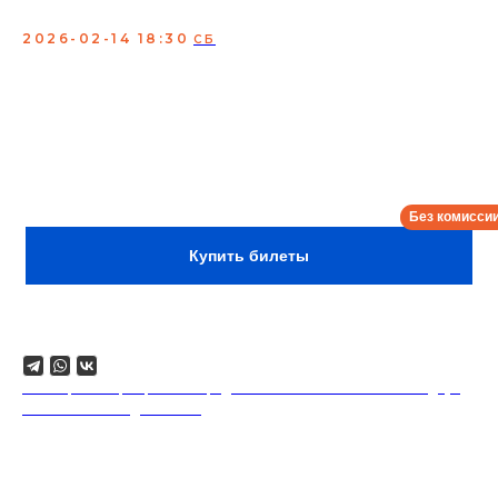
концерта в один вечер
2026-02-14 18:30
СБ
Концерт лучших комиков страны и профессиональных
джазовых музыкантов. Шоу-бестселлер с идеальным
сочетанием настоящего джаза и проверенных шуток
вызывает гамму эмоций.
Покупайте билеты и насладитесь вживую
выступлениями профессионалов, которых раньше вы
могли видеть только на экране своего гаджета.
Сбор:
18:00
Купить билеты
Поделиться
18+. Формат мероприятий предполагает минимальный заказ двух
напитков на каждого гостя.