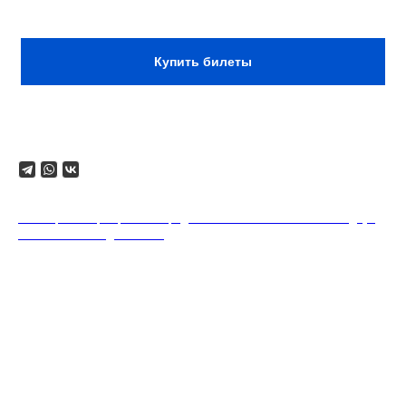
Сбор:
16:00
Купить билеты
Поделиться
18+. Формат мероприятий предполагает минимальный заказ двух
напитков на каждого гостя.