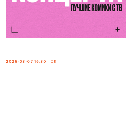
Съемка стендап концерта
2026-03-07 16:30
СБ
Только лучшие шутки - съёмка монологов с
хедлайнерами комиками проектов Женский стендап
ТНТ, Стендап-рулетка ТНТ, Открытый микрофон ТНТ и
др.
Прекрасный вариант для позитивного выходного дня
и возможность отвлечься от хмурых будней,
посмеявшись от души.
А затем с удовольствием смотрите эфиры комиков,
которые рассмешили Вас вживую.