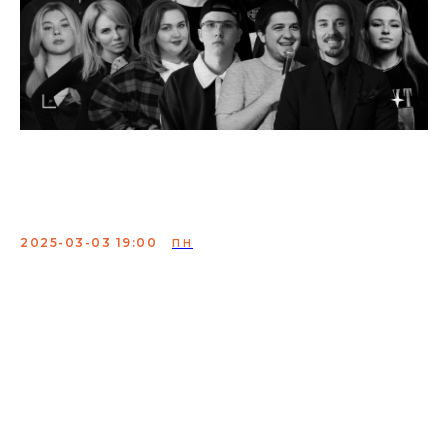
Техническая вечеринка
Friends StandUp
2025-03-03 19:00
ПН
Проверка материала резидентов Friends StandUp.
Здесь вы сможете послушать новые шутки от самого
дружного стендап комьюнити Москвы.
Лучшие комики объединения подготовили для вас
уморительные истории из жизни, в которых вы
наверняка узнаете себя. Они поделятся забавными
случаями о повседневной жизни, работе, семье и не
только