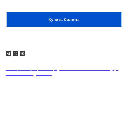
Сбор: 18:00
Купить билеты
Поделиться
18+. Формат мероприятий предполагает минимальный заказ двух
напитков на каждого гостя.