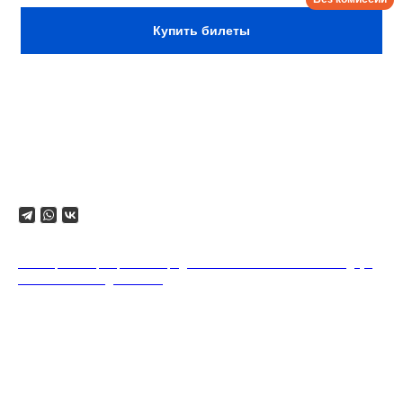
Купить билеты
Формат мероприятия предполагает
минимальный заказ двух позиций из меню
на каждого гостя.
Поделиться
18+. Формат мероприятий предполагает минимальный заказ двух
напитков на каждого гостя.