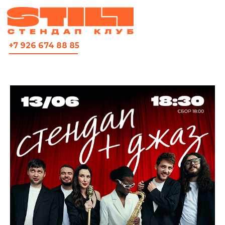
ВСЯ АФИША
+7 926 674 88 85