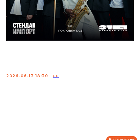
Стендап + Джаз: два
концерта в один вечер
2026-06-13 18:30
СБ
Концерт лучших комиков страны и профессиональных
джазовых музыкантов. Шоу-бестселлер с идеальным
сочетанием настоящего джаза и проверенных шуток
вызывает гамму эмоций. Покупайте билеты и
насладитесь вживую выступлениями профессионалов,
которых раньше вы могли видеть только на экране
своего гаджета.
Сбор:
18:00