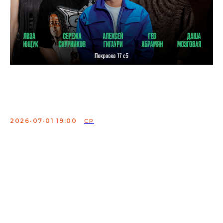
Техничка шоу
Авантюристы
2026-07-01 19:00
СР
Можно ли научиться фокусам за один вечер?
Проверим на сцене!
Два комика попробуют освоить фирменные трюки
иллюзиониста, а затем вместе покажут настоящее
магическое шоу. Никаких разоблачений — только
магия, юмор и неожиданные результаты.
Сбор:
18:00