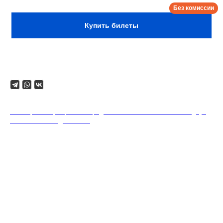
Купить билеты
Поделиться
18+. Формат мероприятий предполагает минимальный заказ двух
напитков на каждого гостя.