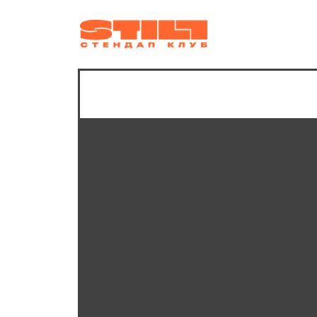
афиша
ко
ближайшие