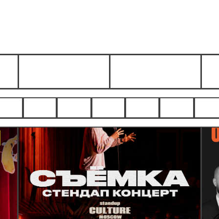
ПН
ВТ
СР
ЧТ
ПТ
СБ
ВС