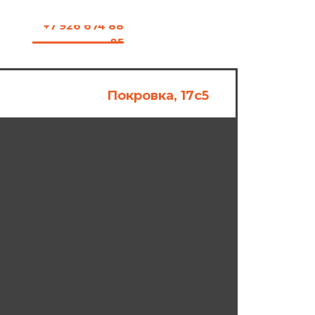
+7 926 674 88
85
Покровка, 17с5